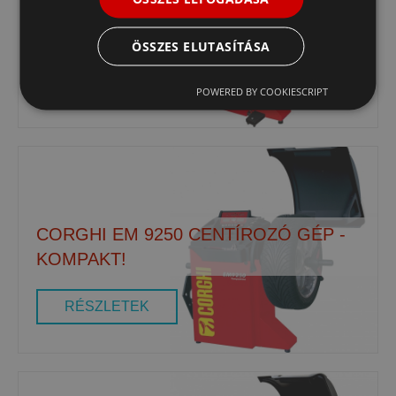
CORGHI EM 9280 CENTÍROZÓ GÉP -
KIS HELYIGÉNYŰ!
ÖSSZES ELUTASÍTÁSA
RÉSZLETEK
POWERED BY COOKIESCRIPT
CORGHI EM 9250 CENTÍROZÓ GÉP -
KOMPAKT!
RÉSZLETEK