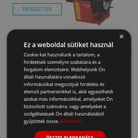
RÉSZLETEK
×
Ez a weboldal sütiket használ
Cookie-kat használunk a tartalom, a
hirdetések személyre szabására és a
CORGHI EM 9350 CENTÍROZÓ GÉP - 1
forgalom elemzésére. Webhelyünk Ön
099 990 FT NETTÓ!
általi használatára vonatkozó
információkat megosztjuk hirdetési és
RÉSZLETEK
elemző partnereinkkel is, akik egyesíthetik
azokat más információkkal, amelyeket Ön
biztosított számukra, vagy amelyeket a
szolgáltatásaik Ön általi használatából
gyűjtöttek össze.
Bővebben
ÖSSZES ELFOGADÁSA