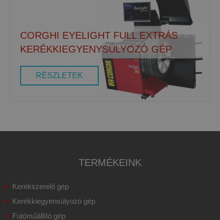
CORGHI EYELIGHT FULL EXTRÁS
KERÉKKIEGYENYSÚLYOZÓ GÉP
RÉSZLETEK
TERMÉKEINK
Kerékszerelő gép
Kerékkiegyensúlyozó gép
Futóműállító gép