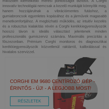
miközben kiemelkedő mérési pontosságot biztosít. A Corghi
innovatív technológiái nemcsak a kezelő munkáját könnyítik meg,
hanem hozzájárulnak a vibrációmentes futáshoz, a
gumiabroncsok egyenletes kopásához és a járművek magasabb
menetkomfortjához. A megbízható működés, az intuitív kezelés
és a robusztus kialakítás révén a Corghi kerékkiegyensúlyozók
hosszú távon is ideális választást jelentenek minden
professzionális gumiszerviz számára. Maximális precizitás a
főszezonban. Prémium Corghi monitoros és diagnosztikai
kerékkiegyensúlyozók közvetlenül raktárról, kalibrálással és
hivatalos szervizzel.
CORGHI EM 9680 CENTÍROZÓ GÉP -
ÉRINTŐS - ÚJ! - A LEGJOBB MOST!
RÉSZLETEK