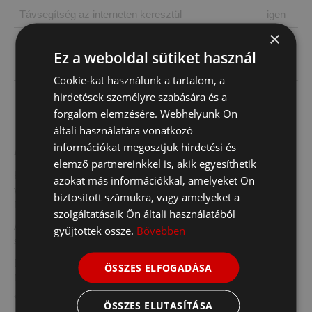
Távsegítség az interneten keresztül
igen
×
Teljes adatbank ügyfélekezelő programmal
igen
Ez a weboldal sütiket használ
Karosszéria deformálódás vizsgálat
igen
Cookie-kat használunk a tartalom, a
Szgk és kishaszonjárművek állításához
igen
hirdetések személyre szabására és a
forgalom elemzésére. Webhelyünk Ön
általi használatára vonatkozó
Ajánlatkérés
információkat megosztjuk hirdetési és
elemző partnereinkkel is, akik egyesíthetik
Kérje egyedi ajánlatát űrlapunk kitöltésével, és 1 napon belül
azokat más információkkal, amelyeket Ön
válaszolunk!
biztosított számukra, vagy amelyeket a
Ne hagyja ki a lehetőséget, hogy a legjobb ajánlatokat kapja!
szolgáltatásaik Ön általi használatából
Amennyiben kérdése van, további információra lenne
gyűjtöttek össze.
Bővebben
szüksége keressen alábbi elérhetőségeinken.
E-mail:
info@corghi.hu
ÖSSZES ELFOGADÁSA
Mobil:
+36 30 962 2883
* A kiemelt mezők kitöltése kötelező!
ÖSSZES ELUTASÍTÁSA