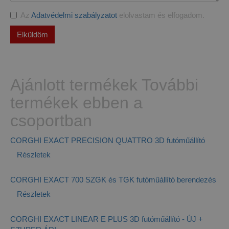
Az
Adatvédelmi szabályzatot
elolvastam és elfogadom.
Elküldöm
Ajánlott termékek
További
termékek ebben a
csoportban
CORGHI EXACT PRECISION QUATTRO 3D futóműállító
Részletek
CORGHI EXACT 700 SZGK és TGK futóműállító berendezés
Részletek
CORGHI EXACT LINEAR E PLUS 3D futóműállító - ÚJ +