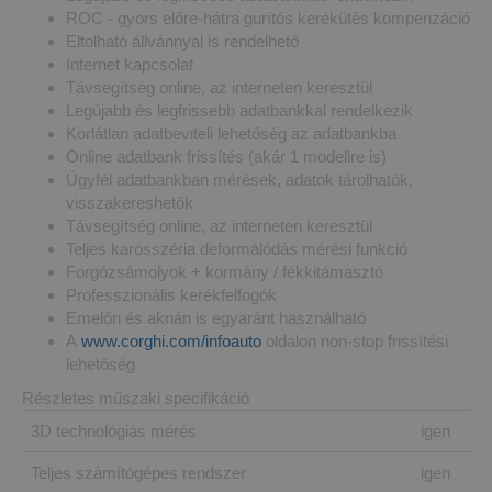
ROC - gyors előre-hátra gurítós kerékütés kompenzáció
Eltolható állvánnyal is rendelhető
Internet kapcsolat
Távsegítség online, az interneten keresztül
Legújabb és legfrissebb adatbankkal rendelkezik
Korlátlan adatbeviteli lehetőség az adatbankba
Online adatbank frissítés (akár 1 modellre is)
Ügyfél adatbankban mérések, adatok tárolhatók,
visszakereshetők
Távsegítség online, az interneten keresztül
Teljes karosszéria deformálódás mérési funkció
Forgózsámolyok + kormány / fékkitámasztó
Professzionális kerékfelfogók
Emelőn és aknán is egyaránt használható
A
www.corghi.com/infoauto
oldalon non-stop frissítési
lehetőség
Részletes műszaki specifikáció
3D technológiás mérés
igen
Teljes számítógépes rendszer
igen