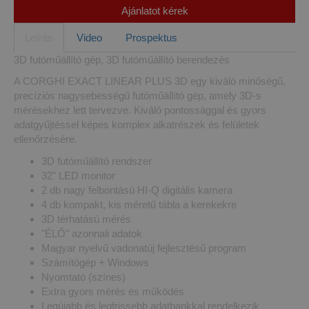
Ajánlatot kérek
Leírás
Video
Prospektus
3D futóműállító gép, 3D futóműállító berendezés
A CORGHI EXACT LINEAR PLUS 3D egy kiváló minőségű,
precíziós nagysebességű futóműállító gép, amely 3D-s
mérésekhez lett tervezve. Kiváló pontossággal és gyors
adatgyűjtéssel képes komplex alkatrészek és felületek
ellenőrzésére.
3D futóműállító rendszer
32" LED monitor
2 db nagy felbontású HI-Q digitális kamera
4 db kompakt, kis méretű tábla a kerekekre
3D térhatású mérés
"ÉLŐ" azonnali adatok
Magyar nyelvű vadonatúj fejlesztésű program
Számítógép + Windows
Nyomtató (színes)
Extra gyors mérés és működés
Legújabb és legfrissebb adatbankkal rendelkezik