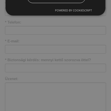
*
Név:
POWERED BY COOKIESCRIPT
*
Telefon:
*
E-mail:
*
Biztonsági kérdés: mennyi kettő szorozva öttel?
Üzenet: