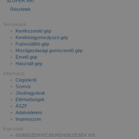
SZUPER ÁR!
Részletek
Termékeink
Kerékszerelő gép
Kerékkiegyensúlyozó gép
Futóműállító gép
Mezőgazdasági gumiszerelő gép
Emelő gép
Használt gép
Információ
Cégünkről
Szerviz
Jóváhagyások
Elérhetőségek
ÁSZF
Adatvédelem
Impresszum
Kapcsolat
GUMISZERVIZ BERENDEZÉSEK Kft.