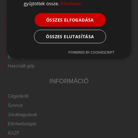
gyűjtöttek össze.
Bővebben
TERMÉKEINK
Kerékszerelő gép
ÖSSZES ELFOGADÁSA
Kerékkiegyensúlyozó gép
ÖSSZES ELUTASÍTÁSA
Futóműállító gép
Mezőgazdasági gumiszerelő gép
POWERED BY COOKIESCRIPT
Emelő gép
Használt gép
INFORMÁCIÓ
Cégünkről
Szerviz
Jóváhagyások
Elérhetőségek
ÁSZF