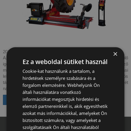
×
2024. 01. 30.
Az új
HD 1300 teher gumiszerelő gép
teljesíti a legtöbb felmerülő
Ez a weboldal sütiket használ
igényt, minden paraméterében nagyobb és jobb, mint az előző
modell. Gyors és hatékony munkavégzés, számtalan befogatási
Cookie-kat használunk a tartalom, a
lehetőség és széles kihasználhatóság jellemzi. Már rádiós
hirdetések személyre szabására és a
távvezérlővel is rendelhető, elkerülve a kábel összetekeredését
forgalom elemzésére. Webhelyünk Ön
nagyobb szabadságot biztosítva.
általi használatára vonatkozó
információkat megosztjuk hirdetési és
Vissza a hírekhez
elemző partnereinkkel is, akik egyesíthetik
azokat más információkkal, amelyeket Ön
biztosított számukra, vagy amelyeket a
szolgáltatásaik Ön általi használatából